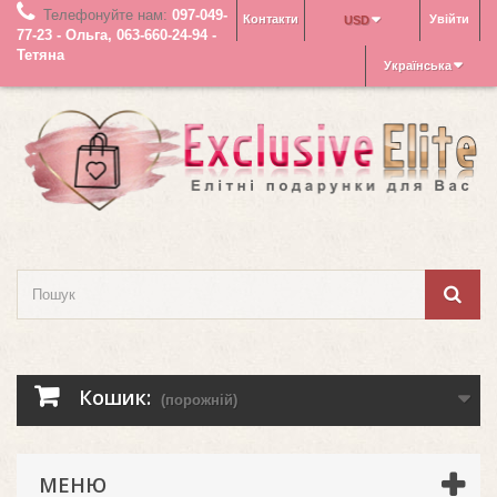
Телефонуйте нам:
097-049-
Контакти
Увійти
USD
77-23 - Ольга, 063-660-24-94 -
Тетяна
Українська
Кошик:
(порожній)
МЕНЮ