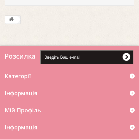
Розсилка
Категорії
Інформація
Мій Профіль
Iнформація