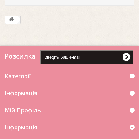
Розсилка
Категорії
Інформація
Мій Профіль
Iнформація