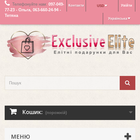
Телефонуйте нам:
097-049-
Контакти
Увійти
USD
77-23 - Ольга, 063-660-24-94 -
Тетяна
Українська
Кошик:
(порожній)
МЕНЮ