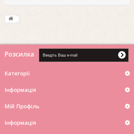
Розсилка
Категорії
Інформація
Мій Профіль
Iнформація