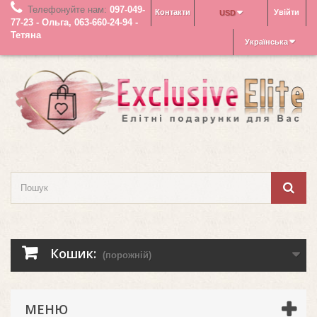
Телефонуйте нам:
097-049-
Контакти
Увійти
USD
77-23 - Ольга, 063-660-24-94 -
Тетяна
Українська
Кошик:
(порожній)
МЕНЮ