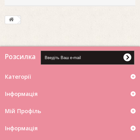
Розсилка
Категорії
Інформація
Мій Профіль
Iнформація