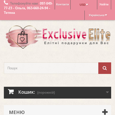
Телефонуйте нам:
097-049-
Контакти
Увійти
USD
77-23 - Ольга, 063-660-24-94 -
Тетяна
Українська
Кошик:
(порожній)
МЕНЮ