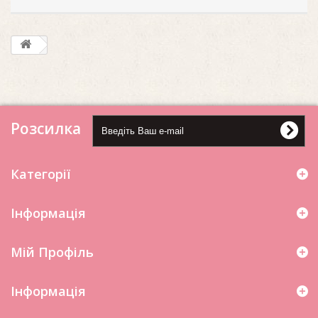
Розсилка
Категорії
Інформація
Мій Профіль
Iнформація