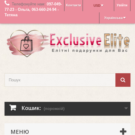
Телефонуйте нам:
097-049-
Контакти
Увійти
USD
77-23 - Ольга, 063-660-24-94 -
Тетяна
Українська
Кошик:
(порожній)
МЕНЮ