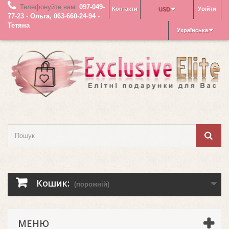
Телефонуйте нам:
097-049-
Контакти
Увійти
USD
77-23 - Ольга, 063-660-24-94 -
Тетяна
Українська
Кошик:
(порожній)
МЕНЮ