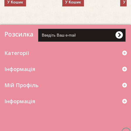
У Кошик
У Кошик
У К
Розсилка
Категорії
Інформація
Мій Профіль
Iнформація