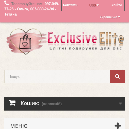
Телефонуйте нам:
097-049-
Контакти
Увійти
USD
77-23 - Ольга, 063-660-24-94 -
Тетяна
Українська
Кошик:
(порожній)
МЕНЮ