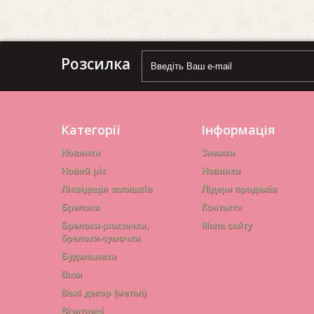
Розсилка
Категорії
Інформація
Новинки
Знижки
Новий рік
Новинки
Ліквідація залишків
Лідери продажів
Брелоки
Контакти
Брелоки-рюкзачки,
Мапа сайту
брелоки-сумочки
Будильники
Вази
Вежі декор (метал)
Візитниці