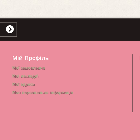
Мій Профіль
Мої замовлення
Мої накладні
Мої адреси
Моя персональна інформація