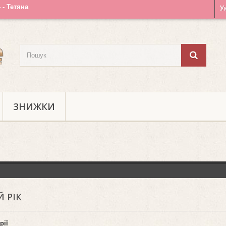
4 - Тетяна
У
ЗНИЖКИ
 РІК
рії