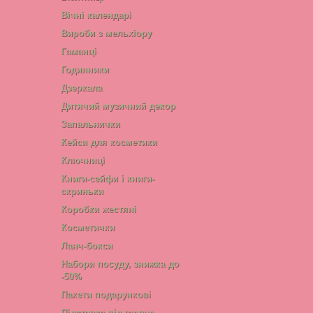
Вічні календарі
Вироби з мельхіору
Гаманці
Годинники
Дзеркала
Дитячий музичний декор
Запальнички
Кейси для косметики
Ключниці
Книги-сейфи і книги-
скриньки
Коробки жестяні
Косметички
Ланч-бокси
Набори посуду, знижка до
-50%
Пакети подарункові
Підставка під гаряче