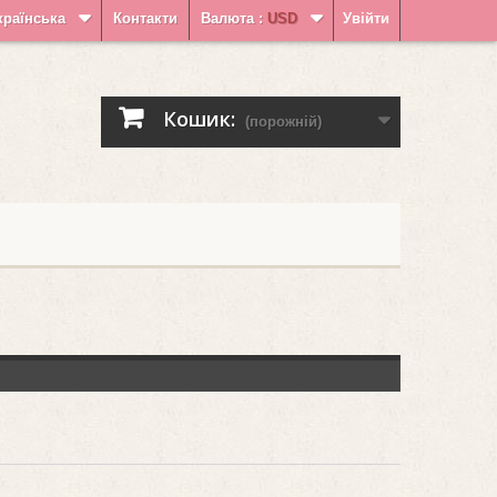
країнська
Контакти
Валюта :
USD
Увійти
Кошик:
(порожній)