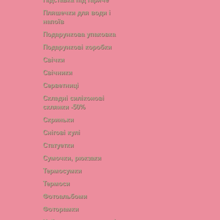
Пляшечки для води і
напоїв
Подарункова упаковка
Подарункові коробки
Свічки
Свічники
Серветниці
Складні силіконові
склянки -50%
Скриньки
Снігові кулі
Статуетки
Сумочки, рюкзаки
Термосумки
Термоси
Фотоальбоми
Фоторамки