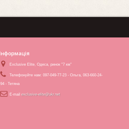
Iнформація
Exclusive Elite, Одеса, ринок "7 км"
Телефонуйте нам:
097-049-77-23 - Ольга, 063-660-24-
94 - Тетяна
E-maіl
exclusive-elite@ukr.net