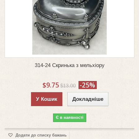
314-24 Скринька з мельхіору
$9.75
-25%
$13.00
У Кошик
Докладніше
Є в наявності
Додати до списку бажань