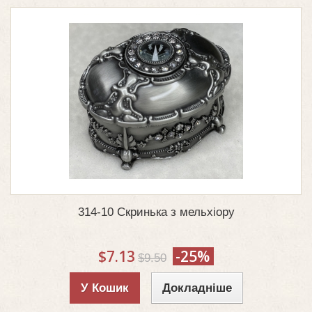
314-10 Скринька з мельхіору
$7.13
-25%
$9.50
У Кошик
Докладніше