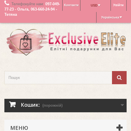
Телефонуйте нам:
097-049-
Контакти
Увійти
USD
77-23 - Ольга, 063-660-24-94 -
Тетяна
Українська
Кошик:
(порожній)
МЕНЮ