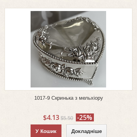
1017-9 Скринька з мельхіору
$4.13
-25%
$5.50
У Кошик
Докладніше