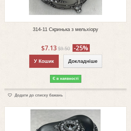
314-11 Скринька з мельхіору
$7.13
-25%
$9.50
У Кошик
Докладніше
Є в наявності
Додати до списку бажань