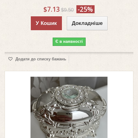
$7.13
-25%
$9.50
У Кошик
Докладніше
Є в наявності
Додати до списку бажань