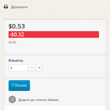
Друкувати
$0.53
-$0.32
$0.85
Кількість
У Кошик
Додати до списку бажань