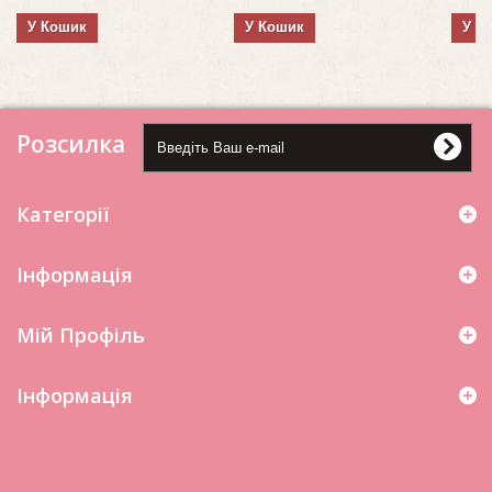
У Кошик
У Кошик
У К
Розсилка
Категорії
Інформація
Мій Профіль
Iнформація