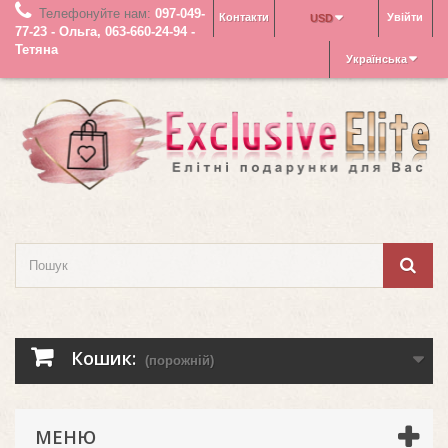
Телефонуйте нам:
097-049-
Контакти
Увійти
USD
77-23 - Ольга, 063-660-24-94 -
Тетяна
Українська
Кошик:
(порожній)
МЕНЮ