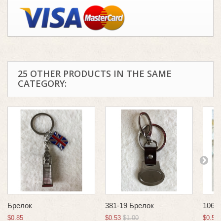
25 OTHER PRODUCTS IN THE SAME
CATEGORY:
Брелок
381-19 Брелок
1066-
$0.85
$0.53
$1.00
$0.53