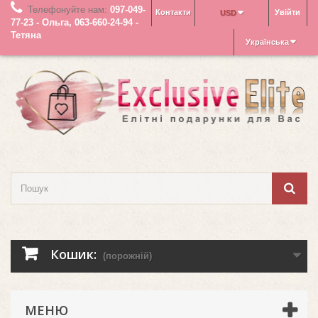
Телефонуйте нам:
097-049-
Контакти
Увійти
USD
77-23 - Ольга, 063-660-24-94 -
Тетяна
Українська
Кошик:
(порожній)
МЕНЮ