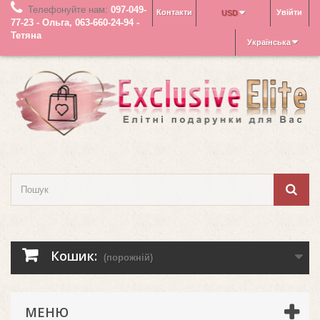
Телефонуйте нам:
097-049-
Контакти
Увійти
USD
77-23 - Ольга, 063-660-24-94 -
Тетяна
Українська
Кошик:
(порожній)
МЕНЮ