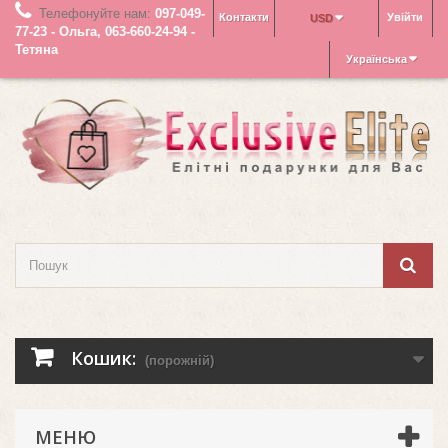
Телефонуйте нам:
097-049-
Контакти
Увійти
USD
77-23 - Ольга, 063-660-24-94 -
Тетяна
Українська
Кошик:
(порожній)
МЕНЮ