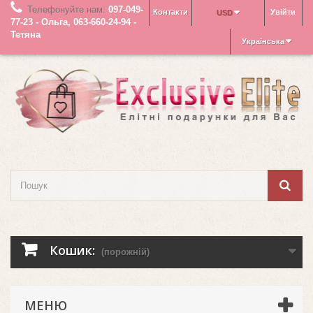
Телефонуйте нам:
097-049-
Контакти
Увійти
USD
77-23 - Ольга, 063-660-24-94 -
Тетяна
Українська
Кошик:
(порожній)
МЕНЮ