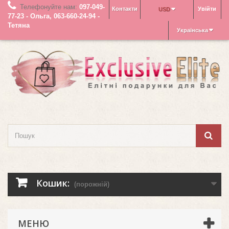
Телефонуйте нам:
097-049-
Контакти
Увійти
USD
77-23 - Ольга, 063-660-24-94 -
Тетяна
Українська
Кошик:
(порожній)
МЕНЮ