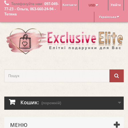
Телефонуйте нам:
097-049-
Контакти
Увійти
USD
77-23 - Ольга, 063-660-24-94 -
Тетяна
Українська
Кошик:
(порожній)
МЕНЮ