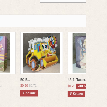
50-5...
48-1 Пакет...
$0.20
$0.71
-30%
0
$0.28
$0.40
У Кошик
У Кошик