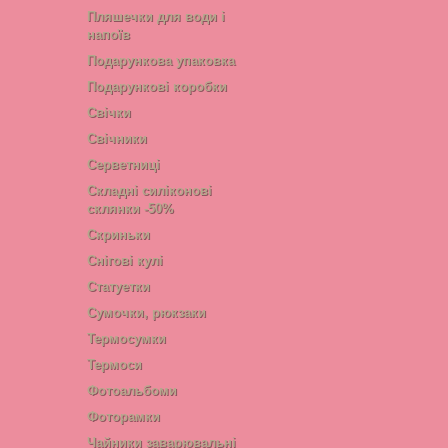
Пляшечки для води і
напоїв
Подарункова упаковка
Подарункові коробки
Свічки
Свічники
Серветниці
Складні силіконові
склянки -50%
Скриньки
Снігові кулі
Статуетки
Сумочки, рюкзаки
Термосумки
Термоси
Фотоальбоми
Фоторамки
Чайники заварювальні