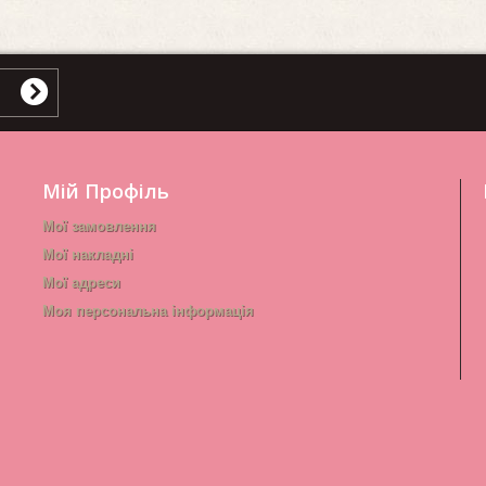
Мій Профіль
Мої замовлення
Мої накладні
Мої адреси
Моя персональна інформація