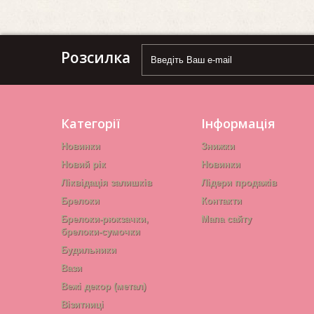
Розсилка
Категорії
Інформація
Новинки
Знижки
Новий рік
Новинки
Ліквідація залишків
Лідери продажів
Брелоки
Контакти
Брелоки-рюкзачки,
Мапа сайту
брелоки-сумочки
Будильники
Вази
Вежі декор (метал)
Візитниці