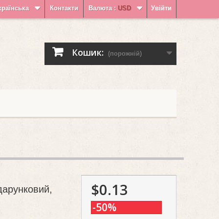
країнська
Контакти
Валюта :
USD
Увійти
Кошик:
(порожній)
$0.13
дарунковий,
-50%