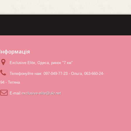
Iнформація
Exclusive Elite, Одеса, ринок "7 км"
Телефонуйте нам:
097-049-77-23 - Ольга, 063-660-24-
94 - Тетяна
E-maіl
exclusive-elite@ukr.net