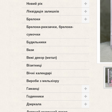
Новий рік
Ліквідація залишків
Брелоки
Брелоки-рюкзачки, брелоки-
сумочки
Будильники
Вази
Вежі декор (метал)
Візитниці
Вічні календарі
Вироби з мельхіору
Гаманці
Годинники
Дзеркала
Дитячий музичний декор