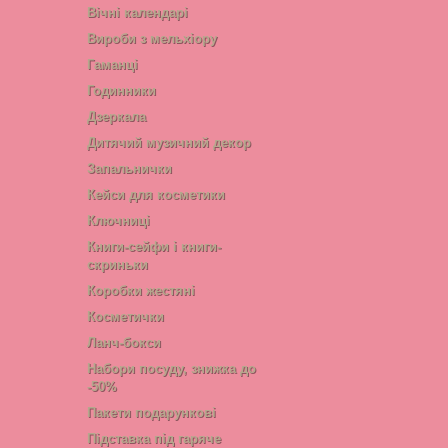
Вічні календарі
Вироби з мельхіору
Гаманці
Годинники
Дзеркала
Дитячий музичний декор
Запальнички
Кейси для косметики
Ключниці
Книги-сейфи і книги-
скриньки
Коробки жестяні
Косметички
Ланч-бокси
Набори посуду, знижка до
-50%
Пакети подарункові
Підставка під гаряче