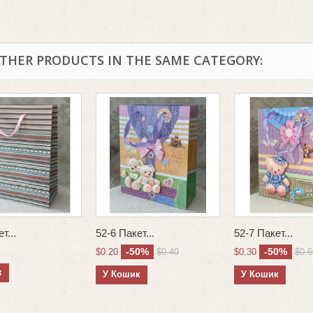
OTHER PRODUCTS IN THE SAME CATEGORY:
т...
52-6 Пакет...
52-7 Пакет...
-50%
-50%
$0.20
$0.40
$0.30
$0.6
к
У Кошик
У Кошик