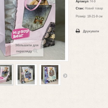
Артикул
74-9
Стан:
Новий товар
Розмір:
18-21-9 см
Друкувати
Збільшити для
перегляду