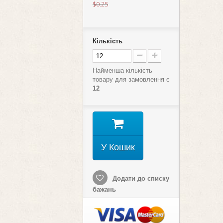
$0.25
Кількість
Найменша кількість
товару для замовлення є
12
У Кошик
Додати до списку
бажань