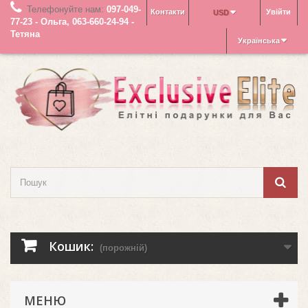
Телефонуйте нам:
097-049-
Контакти
Увійти
USD
77-23 - Ольга, 063-660-24-94 -
Тетяна
Українська
Кошик:
(порожній)
МЕНЮ