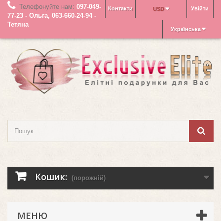
Телефонуйте нам:
097-049-
Контакти
Увійти
USD
77-23 - Ольга, 063-660-24-94 -
Тетяна
Українська
Кошик:
(порожній)
МЕНЮ