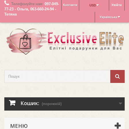
Телефонуйте нам:
097-049-
Контакти
Увійти
USD
77-23 - Ольга, 063-660-24-94 -
Тетяна
Українська
Кошик:
(порожній)
МЕНЮ